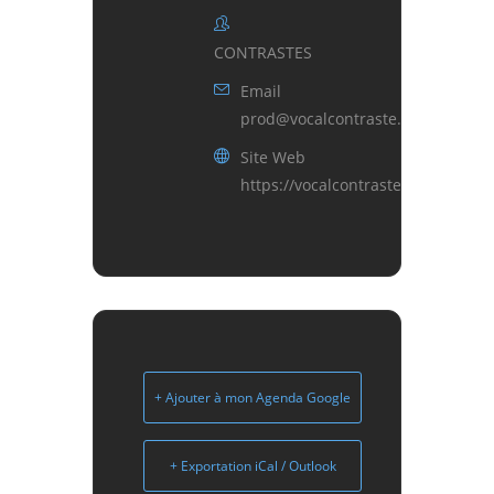
CONTRASTES
Email
prod@vocalcontraste.fr
Site Web
https://vocalcontraste.fr/
+ Ajouter à mon Agenda Google
+ Exportation iCal / Outlook