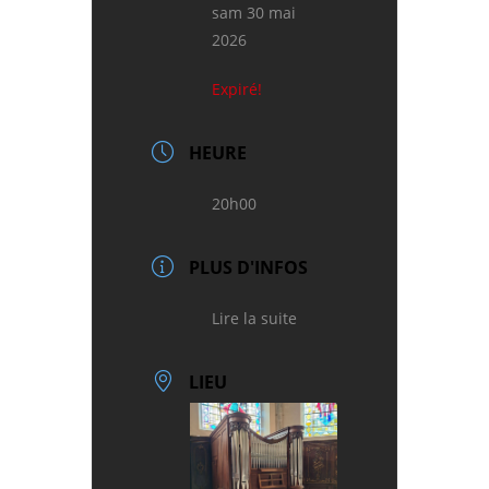
sam 30 mai
2026
Expiré!
HEURE
20h00
PLUS D'INFOS
Lire la suite
LIEU