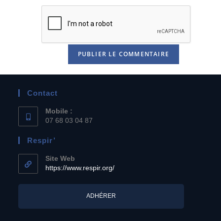
Contact
Mobile :
07 68 03 04 87
Respir’
Site Web
https://www.respir.org/
ADHÉRER