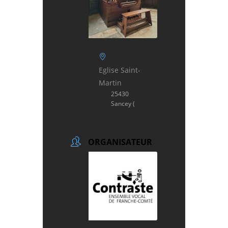
Eglise Saint-
Martin
25430
Sancey (
ORGANISATEUR