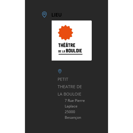
LIEU
PETIT
THEATRE DE
LA BOULOIE
7 Rue Pierre
Laplace
25000
Besançon