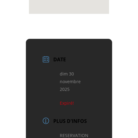
DATE
dim 30
novembre
2025
Expiré!
PLUS D'INFOS
RESERVATION