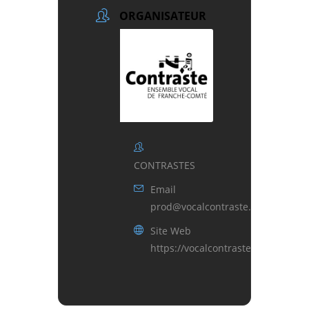
ORGANISATEUR
CONTRASTES
Email
prod@vocalcontraste.fr
Site Web
https://vocalcontraste.fr/