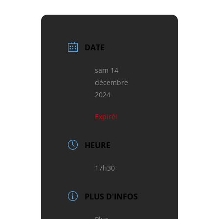
DATE
sam 14
décembre
2024
Expiré!
HEURE
17h30
PLUS D'INFOS