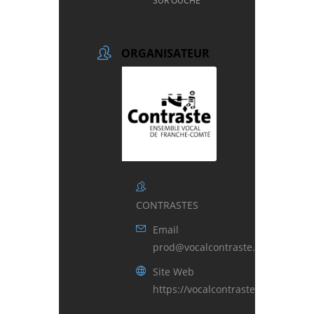
SUR OUCHE
ORGANISATEUR
CONTRASTES
Email
prod@vocalcontraste.fr
Site Web
https://vocalcontraste.fr/