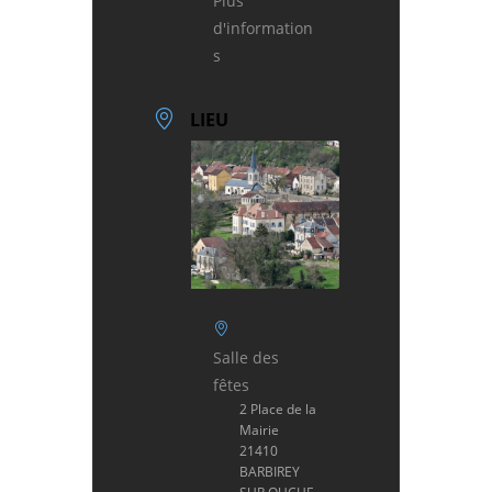
Plus
d'information
s
LIEU
Salle des
fêtes
2 Place de la
Mairie
21410
BARBIREY