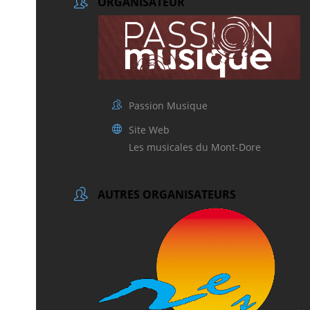
ORGANISATEUR
Passion Musique
Site Web
Les musicales du Mont-Dore
AUTRES ORGANISATEURS