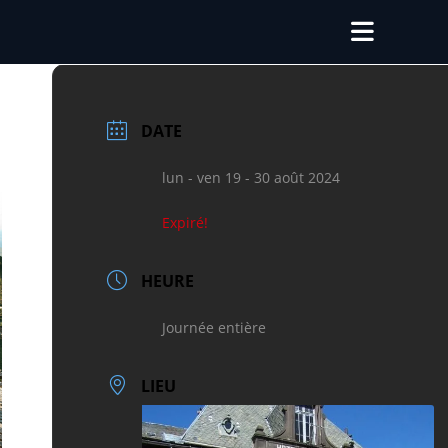
DATE
lun - ven 19 - 30 août 2024
Expiré!
HEURE
Journée entière
LIEU