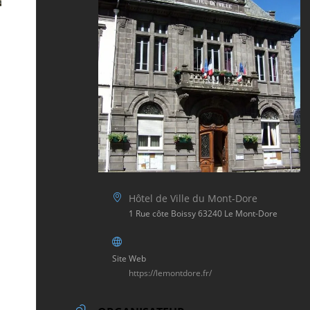
Hôtel de Ville du Mont-Dore
1 Rue côte Boissy 63240 Le Mont-Dore
Site Web
https://lemontdore.fr/