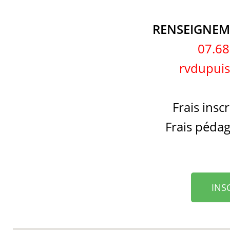
RENSEIGNEM
07.68
rvdupui
Frais insc
Frais péda
INS