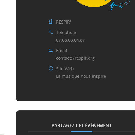
RESPIR'
Téléphone
07.68.03.04.87
Email
contact@respir.org
Site Web
La musique nous inspire
PARTAGEZ CET ÉVÉNEMENT