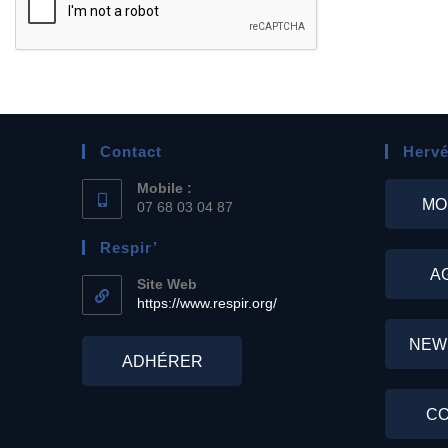
Contact
Hervé
Mobile :
MO
07 68 03 04 87
Respir’
A
Site Web
https://www.respir.org/
NEW
ADHÉRER
CO