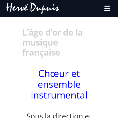
L’âge d’or de la
musique
française
Chœur et
ensemble
instrumental
Sous la direction et