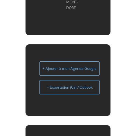
MONT-
DORE
+ Ajouter à mon Agenda Google
+ Exportation iCal / Outlook