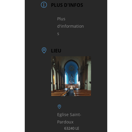
PLUS D'INFOS
Plus
d'information
s
LIEU
Eglise Saint-
Pardoux
63240 LE