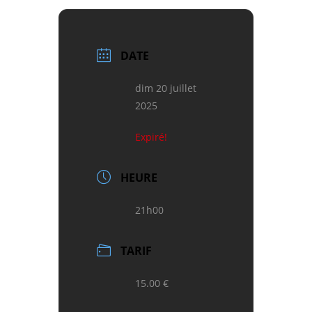
DATE
dim 20 juillet
2025
Expiré!
HEURE
21h00
TARIF
15.00 €