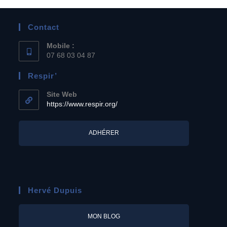
Contact
Mobile :
07 68 03 04 87
Respir’
Site Web
https://www.respir.org/
ADHÉRER
Hervé Dupuis
MON BLOG