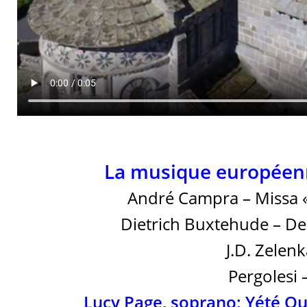
La musique européenn
André Campra – Missa 
Dietrich Buxtehude – De
J.D. Zelen
Pergolesi 
Lucy Page, soprano; Yété Qu