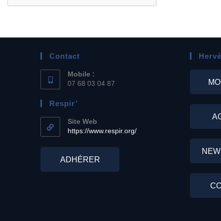
Contact
Hervé
Mobile :
MO
07 68 03 04 87
Respir’
A
Site Web
https://www.respir.org/
NEW
ADHÉRER
CO