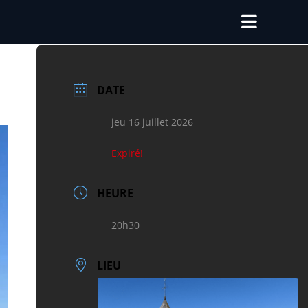
DATE
jeu 16 juillet 2026
Expiré!
HEURE
20h30
LIEU