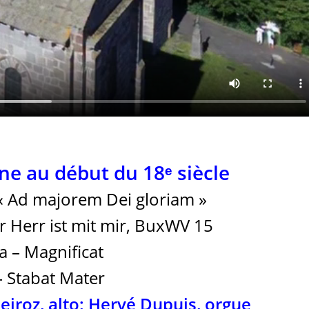
e au début du 18ᵉ siècle
« Ad majorem Dei gloriam »
r Herr ist mit mir, BuxWV 15
ka –
Magnificat
– Stabat Mater
eiroz, alto; Hervé Dupuis, orgue