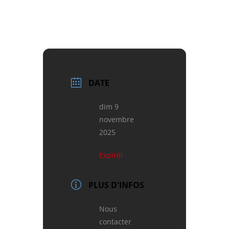
DATE
dim 9
novembre
2025
Expiré!
PLUS D'INFOS
Nous
contacter