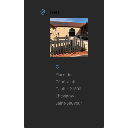
LIEU
Place du
Général de
Gaulle, 21800
Chevigny-
Saint-Sauveur