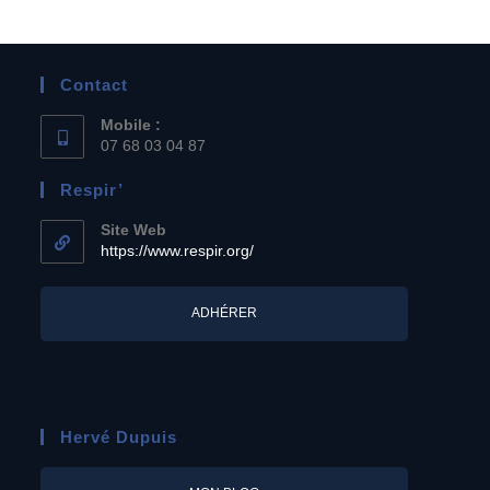
Contact
Mobile :
07 68 03 04 87
Respir’
Site Web
https://www.respir.org/
ADHÉRER
Hervé Dupuis