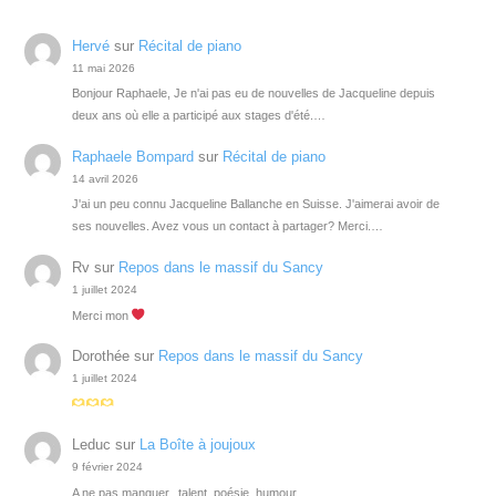
Hervé
sur
Récital de piano
11 mai 2026
Bonjour Raphaele, Je n'ai pas eu de nouvelles de Jacqueline depuis
deux ans où elle a participé aux stages d'été.…
Raphaele Bompard
sur
Récital de piano
14 avril 2026
J'ai un peu connu Jacqueline Ballanche en Suisse. J'aimerai avoir de
ses nouvelles. Avez vous un contact à partager? Merci.…
Rv
sur
Repos dans le massif du Sancy
1 juillet 2024
Merci mon
Dorothée
sur
Repos dans le massif du Sancy
1 juillet 2024
Leduc
sur
La Boîte à joujoux
9 février 2024
A ne pas manquer...talent, poésie, humour