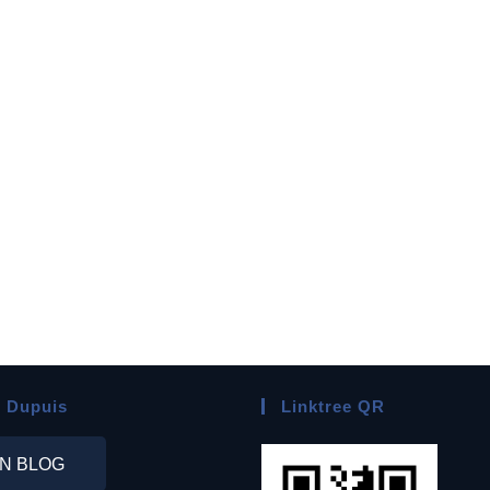
 Dupuis
Linktree QR
N BLOG