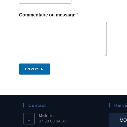
Commentaire ou message
*
ENVOYER
Contact
Hervé
Mobile :
MO
07 68 03 04 87