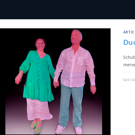
ARTIC
Du
Schub
merve
0 C