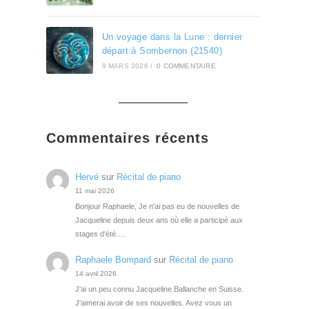
Un voyage dans la Lune : dernier
départ à Sombernon (21540)
9 MARS 2026
/
0 COMMENTAIRE
Commentaires récents
Hervé
sur
Récital de piano
11 mai 2026
Bonjour Raphaele, Je n'ai pas eu de nouvelles de
Jacqueline depuis deux ans où elle a participé aux
stages d'été.…
Raphaele Bompard
sur
Récital de piano
14 avril 2026
J'ai un peu connu Jacqueline Ballanche en Suisse.
J'aimerai avoir de ses nouvelles. Avez vous un