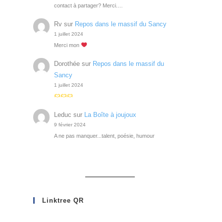
contact à partager? Merci.…
Rv
sur
Repos dans le massif du Sancy
1 juillet 2024
Merci mon
Dorothée
sur
Repos dans le massif du
Sancy
1 juillet 2024
Leduc
sur
La Boîte à joujoux
9 février 2024
A ne pas manquer...talent, poésie, humour
Linktree QR